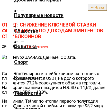
О нас
← Назад
✕
Популярные новости
Главная
ОТЧЕТ: СНИЖЕНИЕ КЛЮЧЕВОЙ СТАВКИ
ФРС УДАРИЛО ПО ДОХОДАМ ЭМИТЕНТОВ
Общество
СТЕЙБЛКОИНОВ
Добавить
материал
Политика
29.09.2024
< 1
мин. чтение
Популярные
Данные: CCData.
Спорт
новости
Самым популярным стейблкоином на торговых
Общество
Культура
платформах остается USDT, на долю которого
приходится 77,2% совокупного объема торговли.
На второй позиции находится FDUSD с 11,6%, далее
Политика
следует USDC — 10,9%.
Технологии
Напомним, Tether по итогам первого полугодия
Спорт
отчиталась о чистой прибыли в размере $5,2 млрд,
Экономика