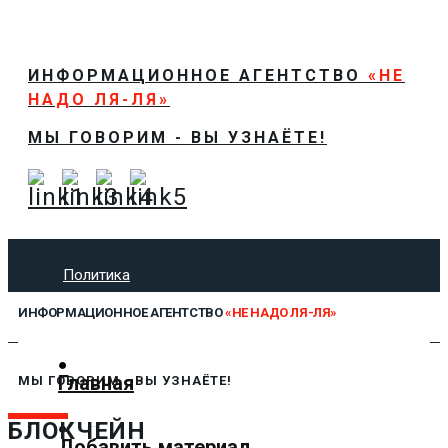
ИНФОРМАЦИОННОЕ АГЕНТСТВО
«НЕ
НАДО ЛЯ-ЛЯ»
МЫ ГОВОРИМ - ВЫ УЗНАЁТЕ!
Политика
Экономика
ИНФОРМАЦИОННОЕ АГЕНТСТВО
«НЕ НАДО ЛЯ-ЛЯ»
Общество
Спорт
Технологии
Главная
МЫ ГОВОРИМ - ВЫ УЗНАЁТЕ!
Культура
Предложить новость
БЛОКЧЕЙН
Добавить материал