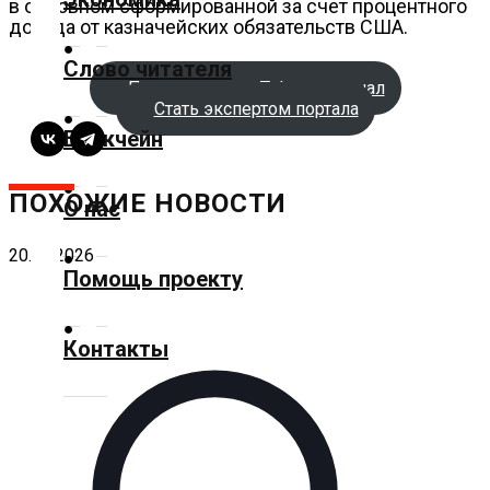
в основном сформированной за счет процентного
дохода от казначейских обязательств США.
Культура
Слово читателя
Подписаться на Telegram-канал
Технологии
Стать экспертом портала
Блокчейн
Экономика
ПОХОЖИЕ НОВОСТИ
О нас
Слово
читателя
20.06.2026
Помощь проекту
Блокчейн
Контакты
О
нас
Помощь
проекту