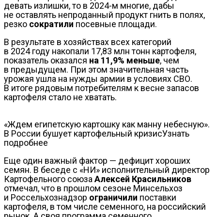
девать излишки, то в 2024-м многие, дабы
не оставлять непроданный продукт гнить в полях,
резко
сократили
посевные площади.
В результате в хозяйствах всех категорий
в 2024 году накопали 17,83 млн тонн картофеля,
показатель оказался
на 11,9% меньше
, чем
в предыдущем. При этом значительная часть
урожая ушла на нужды армии в условиях СВО.
В итоге рядовым потребителям к весне запасов
картофеля стало не хватать.
«Ждем египетскую картошку как манну небесную».
В России бушует картофельный кризисУзнать
подробнее
Еще один важный фактор — дефицит хороших
семян. В беседе с «НИ» исполнительный директор
Картофельного союза
Алексей Красильников
отмечал, что в прошлом сезоне Минсельхоз
и Россельхознадзор
ограничили
поставки
картофеля, в том числе семенного, на российский
рынок. А своя программа семенного