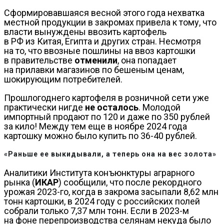
Сформировавшаяся весной этого года нехватка
местной продукции в закромах привела к тому, что
власти вынуждены ввозить картофель
в РФ из Китая, Египта и других стран. Несмотря
на то, что ввозные пошлины на ввоз картошки
в правительстве
отменили
, она попадает
на прилавки магазинов по бешеным ценам,
шокирующим потребителей.
Прошлогоднего картофеля в розничной сети уже
практически нигде
не осталось
. Молодой
импортный продают по 120 и даже по 350 рублей
за кило! Между тем еще в ноябре 2024 года
картошку можно было купить по 36-40 рублей.
«Раньше ее выкидывали, а теперь она на вес золота»
Аналитики Института конъюнктуры аграрного
рынка (
ИКАР
) сообщили, что после рекордного
урожая 2023-го, когда в закрома засыпали 8,62 млн
тонн картошки, в 2024 году с российских полей
собрали только 7,37 млн тонн. Если в 2023-м
на фоне перепроизводства селянам некуда было