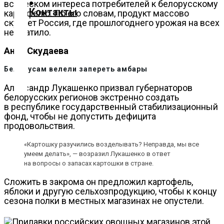
всплеском интереса потребителей к белорусскому
О
Контакты
картофелю. По его словам, продукт массово
нас
скупает Россия, где прошлогоднего урожая на всех
не хватило.
Помощь
проекту
Анна Скудаева
Контакты
Белорусам велели запереть амбары
Александр Лукашенко призвал губернаторов
белорусских регионов экстренно создать
в республике государственный стабилизационный
фонд, чтобы не допустить дефицита
продовольствия.
«Картошку разучились возделывать? Неправда, мы все
умеем делать», — возразил Лукашенко в ответ
на вопросы о запасах картошки в стране.
Сложить в закрома он предложил картофель,
яблоки и другую сельхозпродукцию, чтобы к концу
сезона полки в местных магазинах не опустели.