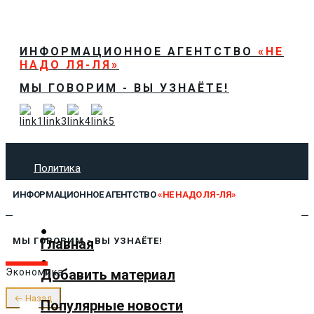
ИНФОРМАЦИОННОЕ АГЕНТСТВО
«НЕ
НАДО ЛЯ-ЛЯ»
МЫ ГОВОРИМ - ВЫ УЗНАЁТЕ!
Политика
Экономика
ИНФОРМАЦИОННОЕ АГЕНТСТВО
«НЕ НАДО ЛЯ-ЛЯ»
Общество
Спорт
Технологии
Главная
МЫ ГОВОРИМ - ВЫ УЗНАЁТЕ!
Культура
Добавить материал
Экономика
Предложить новость
О нас
← Назад
Популярные новости