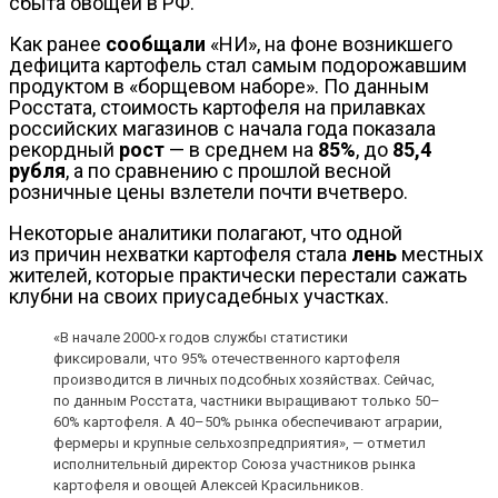
сбыта овощей в РФ.
Как ранее
сообщали
«НИ», на фоне возникшего
дефицита картофель стал самым подорожавшим
продуктом в «борщевом наборе». По данным
Росстата, стоимость картофеля на прилавках
российских магазинов с начала года показала
рекордный
рост
— в среднем на
85%
, до
85,4
рубля
, а по сравнению с прошлой весной
розничные цены взлетели почти вчетверо.
Некоторые аналитики полагают, что одной
из причин нехватки картофеля стала
лень
местных
жителей, которые практически перестали сажать
клубни на своих приусадебных участках.
«В начале 2000-х годов службы статистики
фиксировали, что 95% отечественного картофеля
производится в личных подсобных хозяйствах. Сейчас,
по данным Росстата, частники выращивают только 50–
60% картофеля. А 40–50% рынка обеспечивают аграрии,
фермеры и крупные сельхозпредприятия», — отметил
исполнительный директор Союза участников рынка
картофеля и овощей Алексей Красильников.