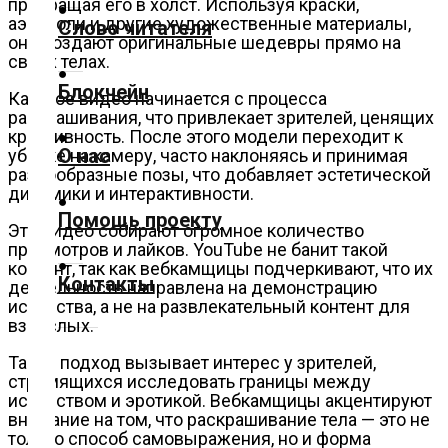
превращая его в холст. Используя краски,
аэрозоли и другие художественные материалы,
Слово читателя
они создают оригинальные шедевры прямо на
Технологии
своих телах.
Блокчейн
Каждое видео начинается с процесса
Экономика
раскрашивания, что привлекает зрителей, ценящих
креативность. После этого модели переходит к
О нас
уборке на камеру, часто наклоняясь и принимая
Слово
разнообразные позы, что добавляет эстетической
читателя
динамики и интерактивности.
Помощь проекту
Эти видео собирают огромное количество
Блокчейн
просмотров и лайков. YouTube не банит такой
контент, так как вебкамщицы подчеркивают, что их
Контакты
деятельность направлена на демонстрацию
О
искусства, а не на развлекательный контент для
нас
взрослых.
Такой подход вызывает интерес у зрителей,
Помощь
стремящихся исследовать границы между
проекту
искусством и эротикой. Вебкамщицы акцентируют
внимание на том, что раскрашивание тела — это не
только способ самовыражения, но и форма