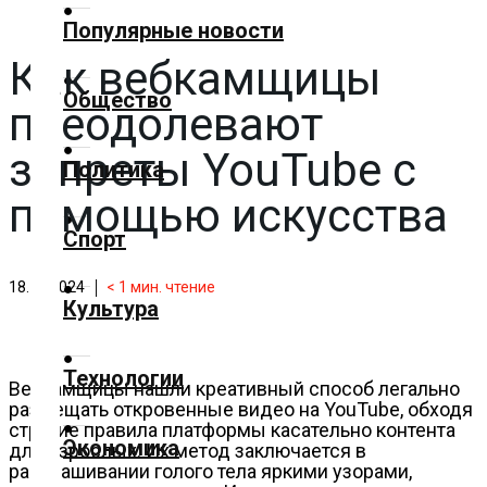
✕
Популярные новости
Как вебкамщицы
Главная
Общество
преодолевают
Добавить
материал
запреты YouTube с
Политика
помощью искусства
Популярные
Спорт
новости
18.10.2024
< 1
мин. чтение
Общество
Культура
Политика
Технологии
Вебкамщицы нашли креативный способ легально
размещать откровенные видео на YouTube, обходя
Спорт
строгие правила платформы касательно контента
Экономика
для взрослых. Их метод заключается в
раскрашивании голого тела яркими узорами,
Культура