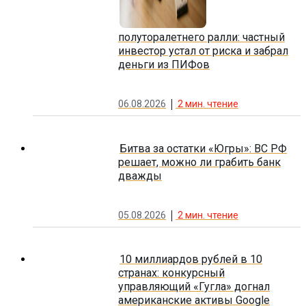
полуторалетнего ралли: частный
инвестор устал от риска и забрал
деньги из ПИФов
06.08.2026
2
мин. чтение
Битва за остатки «Югры»: ВС РФ
решает, можно ли грабить банк
дважды
05.08.2026
2
мин. чтение
10 миллиардов рублей в 10
странах: конкурсный
управляющий «Гугла» догнал
американские активы Google