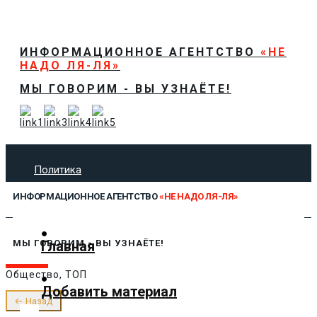
ИНФОРМАЦИОННОЕ АГЕНТСТВО
«НЕ
НАДО ЛЯ-ЛЯ»
МЫ ГОВОРИМ - ВЫ УЗНАЁТЕ!
Политика
Экономика
ИНФОРМАЦИОННОЕ АГЕНТСТВО
«НЕ НАДО ЛЯ-ЛЯ»
Общество
Спорт
Технологии
Главная
МЫ ГОВОРИМ - ВЫ УЗНАЁТЕ!
Культура
Общество, ТОП
Предложить новость
Добавить материал
О нас
← Назад