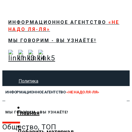
ИНФОРМАЦИОННОЕ АГЕНТСТВО
«НЕ
НАДО ЛЯ-ЛЯ»
МЫ ГОВОРИМ - ВЫ УЗНАЁТЕ!
Политика
Экономика
ИНФОРМАЦИОННОЕ АГЕНТСТВО
«НЕ НАДО ЛЯ-ЛЯ»
Общество
Спорт
Технологии
Главная
МЫ ГОВОРИМ - ВЫ УЗНАЁТЕ!
Культура
Предложить новость
Общество, ТОП
Добавить материал