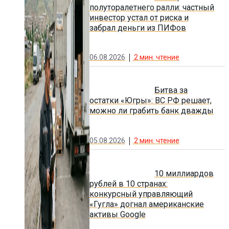
полуторалетнего ралли: частный
инвестор устал от риска и
забрал деньги из ПИФов
06.08.2026
2
мин. чтение
Битва за
остатки «Югры»: ВС РФ решает,
можно ли грабить банк дважды
05.08.2026
2
мин. чтение
10 миллиардов
рублей в 10 странах:
конкурсный управляющий
«Гугла» догнал американские
активы Google