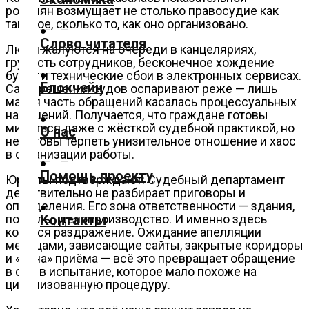
россиян возмущает не столько правосудие как
Культура
таковое, сколько то, как оно организовано.
Слово читателя
Люди жалуются на очереди в канцеляриях,
Технологии
грубость сотрудников, бесконечное хождение
бумаг и технические сбои в электронных сервисах.
Блокчейн
Сами решения судов оспаривают реже — лишь
Экономика
малая часть обращений касалась процессуальных
нарушений. Получается, что граждане готовы
мириться даже с жёсткой судебной практикой, но
О нас
Слово
не готовы терпеть унизительное отношение и хаос
читателя
в организации работы.
Помощь проекту
Юристы подтверждают: Судебный департамент
Блокчейн
действительно не разбирает приговоры и
определения. Его зона ответственности — здания,
порталы, делопроизводство. И именно здесь
Контакты
О
копится раздражение. Ожидание апелляции
нас
месяцами, зависающие сайты, закрытые коридоры
и «окна» приёма — всё это превращает обращение
в суд в испытание, которое мало похоже на
Помощь
цивилизованную процедуру.
проекту