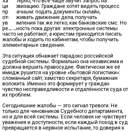
Характерно, что всё чаще звучит запрос на
цифровизацию. Граждане хотят видеть процесс
Контакты
прозрачным: подать документы онлайн,
отслеживать движение дела, получать
уведомления так же легко, как банковские смс. Но
реальность пока другая: электронные системы
часто не работают, а юристам приходится писать
жалобы и ходить по кабинетам, чтобы получить
элементарные сведения.
Эта ситуация обнажает парадокс российской
судебной системы. Формально она независима и
должна вершить правосудие. Фактически же её
имидж рушится на уровне «бытовой логистики»:
сломанный сайт, хамство секретаря, бумажная
волокита. Именно это формирует у граждан
чувство несправедливости и отдалённости суда от
их проблем.
Сегодняшние жалобы — это сигнал тревоги. Не
только для чиновников Судебного департамента,
но и для всей системы. Если человек не чувствует
уважения и доступности, если каждый поход в суд
превращается в нервное испытание, то доверия к