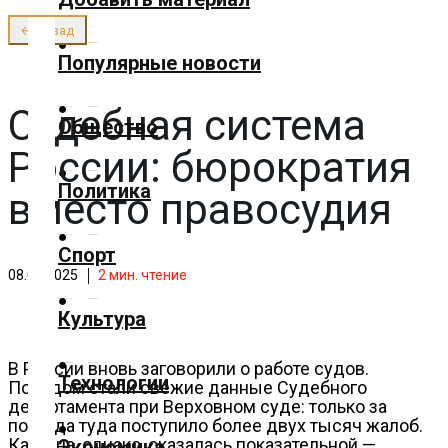
О нас
← Назад
✕
Популярные новости
Главная
Судебная система
Общество
Добавить
России: бюрократия
материал
Политика
вместо правосудия
Популярные
Спорт
новости
08.09.2025
2
мин. чтение
Общество
Культура
Политика
В России вновь заговорили о работе судов.
Технологии
Поводом стали свежие данные Судебного
департамента при Верховном суде: только за
Спорт
полгода туда поступило более двух тысяч жалоб.
Картина, однако, оказалась показательной —
Экономика