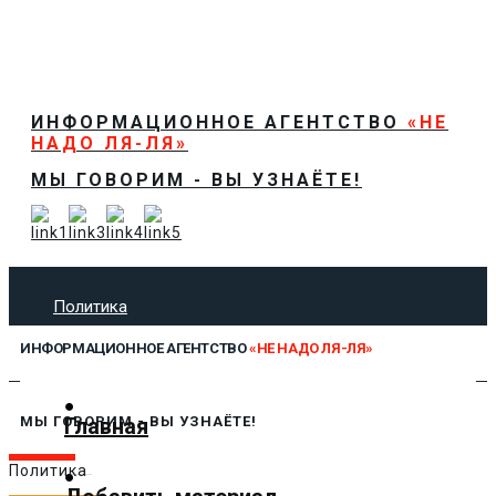
ИНФОРМАЦИОННОЕ АГЕНТСТВО
«НЕ
НАДО ЛЯ-ЛЯ»
МЫ ГОВОРИМ - ВЫ УЗНАЁТЕ!
Политика
Экономика
ИНФОРМАЦИОННОЕ АГЕНТСТВО
«НЕ НАДО ЛЯ-ЛЯ»
Общество
Спорт
Технологии
Главная
МЫ ГОВОРИМ - ВЫ УЗНАЁТЕ!
Культура
Политика
Предложить новость