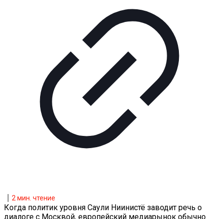
2
мин. чтение
Когда политик уровня Саули Ниинистё заводит речь о
диалоге с Москвой, европейский медиарынок обычно