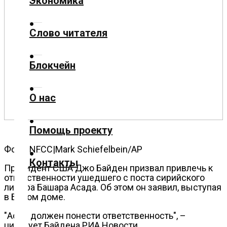
Экономика
Культура
Слово читателя
Технологии
Блокчейн
Экономика
О нас
Слово
читателя
Помощь проекту
Блокчейн
Фото: NFCC|Mark Schiefelbein/AP
Контакты
О
Президент США Джо Байден призвал привлечь к
ответственности ушедшего с поста сирийского
нас
лидера Башара Асада. Об этом он заявил, выступая
в Белом доме.
Помощь
"Асад должен понести ответственность", –
проекту
цитирует Байдена РИА Новости.