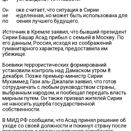
Он также считает, что ситуация в Сирии
Контакты
неопределенная, но может быть использована для
построения лучшего будущего.
Источник в Кремле заявил, что бывший президент
Сирии Башар Асад прибыл с семьей в Москву. По
его данным, Россия, исходя из соображений
гуманитарного характера, предоставила им
убежище.
Боевики террористических формирований
установили контроль над Дамаском утром 8
декабря. Позже премьер-министр Сирии
Мухаммед Гази аль-Джалали заявил, что готов
сотрудничать с любым руководством страны,
выбранным народом, и пообещал передать власть
мирным путем. Он также призвал жителей Сирии
не наносить ущерба государственной
собственности.
В МИД РФ сообщили, что Асад принял решение об
уходе со своей должности и покинул страну после