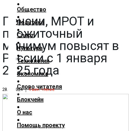
✕
Общество
Пенсии, МРОТ и
Главная
Политика
Добавить
прожиточный
материал
Спорт
минимум повысят в
Популярные
Культура
новости
России с 1 января
Общество
Технологии
2025 года
Политика
Экономика
Спорт
Культура
Слово читателя
28.12.2024
4
мин. чтение
Технологии
Блокчейн
Экономика
Слово
О нас
читателя
Помощь проекту
Блокчейн