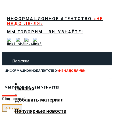
ИНФОРМАЦИОННОЕ АГЕНТСТВО
«НЕ
НАДО ЛЯ-ЛЯ»
МЫ ГОВОРИМ - ВЫ УЗНАЁТЕ!
Политика
Экономика
ИНФОРМАЦИОННОЕ АГЕНТСТВО
«НЕ НАДО ЛЯ-ЛЯ»
Общество
Спорт
Технологии
Главная
МЫ ГОВОРИМ - ВЫ УЗНАЁТЕ!
Культура
Добавить материал
Общество
Предложить новость
О нас
← Назад
Популярные новости