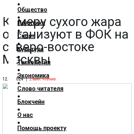
✕
Общество
Камеру сухого жара
Главная
Политика
Добавить
организуют в ФОК на
материал
Спорт
северо-востоке
Популярные
Культура
новости
Москвы
Общество
Технологии
Политика
Экономика
Спорт
12.03.2024
2
мин. чтение
Культура
Слово читателя
Технологии
Блокчейн
Экономика
Слово
О нас
читателя
Помощь проекту
Блокчейн