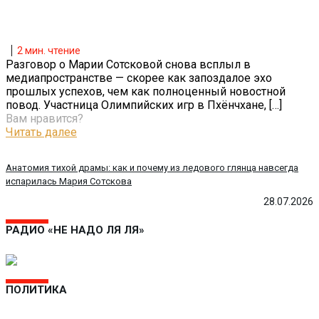
2
мин. чтение
Разговор о Марии Сотсковой снова всплыл в
медиапространстве — скорее как запоздалое эхо
прошлых успехов, чем как полноценный новостной
повод. Участница Олимпийских игр в Пхёнчхане,
[…]
Вам нравится?
Читать далее
Анатомия тихой драмы: как и почему из ледового глянца навсегда
испарилась Мария Сотскова
28.07.2026
РАДИО «НЕ НАДО ЛЯ ЛЯ»
ПОЛИТИКА