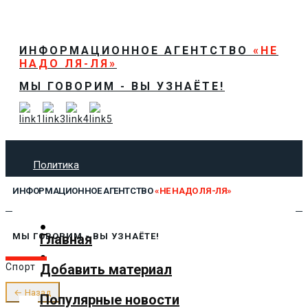
ИНФОРМАЦИОННОЕ АГЕНТСТВО
«НЕ
НАДО ЛЯ-ЛЯ»
МЫ ГОВОРИМ - ВЫ УЗНАЁТЕ!
Политика
Экономика
ИНФОРМАЦИОННОЕ АГЕНТСТВО
«НЕ НАДО ЛЯ-ЛЯ»
Общество
Спорт
Технологии
Главная
МЫ ГОВОРИМ - ВЫ УЗНАЁТЕ!
Культура
Добавить материал
Спорт
Предложить новость
О нас
← Назад
Популярные новости