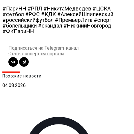
#ПариНН #РПЛ #НикитаМедведев #ЦСКА
#футбол #РФС #КДК #АлексейШпилевский
#российскийфутбол #ПремьерЛига #спорт
#болельщики #скандал #НижнийНовгород
#ФКПариНН
Подписаться на Telegram-канал
Стать экспертом портала
Похожие новости
04.08.2026