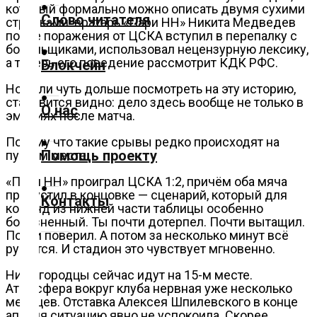
который формально можно описать двумя сухими
Слово читателя
строчками: вратарь «Пари НН» Никита Медведев
Технологии
после поражения от ЦСКА вступил в перепалку с
болельщиками, использовал нецензурную лексику,
а теперь его поведение рассмотрит КДК РФС.
Блокчейн
Экономика
Но если чуть дольше посмотреть на эту историю,
становится видно: дело здесь вообще не только в
О нас
Слово
эмоциях после матча.
читателя
Потому что такие срывы редко происходят на
Помощь проекту
пустом месте.
Блокчейн
«Пари НН» проиграл ЦСКА 1:2, причём оба мяча
пропустил в концовке — сценарий, который для
Контакты
О
команд из нижней части таблицы особенно
болезненный. Ты почти дотерпел. Почти вытащил.
нас
Почти поверил. А потом за несколько минут всё
рушится. И стадион это чувствует мгновенно.
Помощь
Нижегородцы сейчас идут на 15-м месте.
проекту
Атмосфера вокруг клуба нервная уже несколько
месяцев. Отставка Алексея Шпилевского в конце
апреля ситуацию явно не успокоила. Скорее