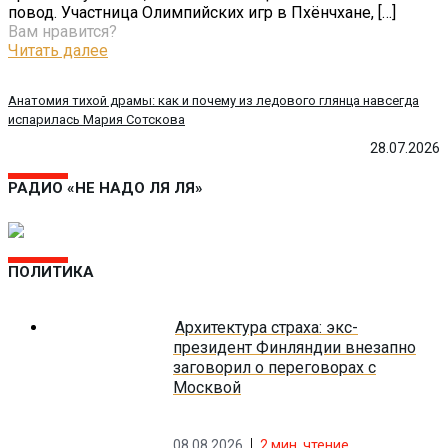
повод. Участница Олимпийских игр в Пхёнчхане,
[…]
Вам нравится?
Читать далее
Анатомия тихой драмы: как и почему из ледового глянца навсегда
испарилась Мария Сотскова
28.07.2026
РАДИО «НЕ НАДО ЛЯ ЛЯ»
ПОЛИТИКА
Архитектура страха: экс-
президент Финляндии внезапно
заговорил о переговорах с
Москвой
08.08.2026
2
мин. чтение