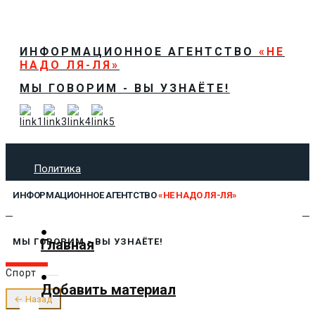
ИНФОРМАЦИОННОЕ АГЕНТСТВО
«НЕ
НАДО ЛЯ-ЛЯ»
МЫ ГОВОРИМ - ВЫ УЗНАЁТЕ!
Политика
Экономика
ИНФОРМАЦИОННОЕ АГЕНТСТВО
«НЕ НАДО ЛЯ-ЛЯ»
Общество
Спорт
Технологии
Главная
МЫ ГОВОРИМ - ВЫ УЗНАЁТЕ!
Культура
Спорт
Предложить новость
Добавить материал
О нас
← Назад