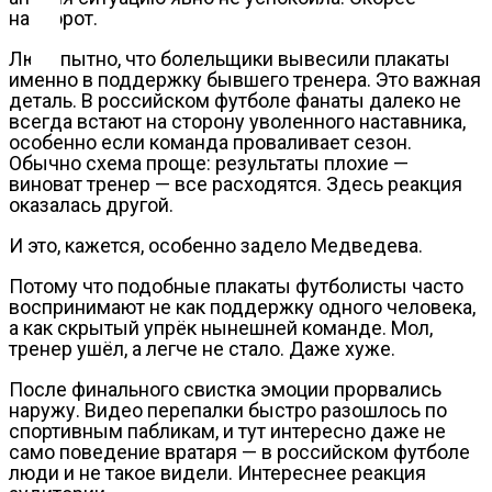
Контакты
наоборот.
Любопытно, что болельщики вывесили плакаты
именно в поддержку бывшего тренера. Это важная
деталь. В российском футболе фанаты далеко не
всегда встают на сторону уволенного наставника,
особенно если команда проваливает сезон.
Обычно схема проще: результаты плохие —
виноват тренер — все расходятся. Здесь реакция
оказалась другой.
И это, кажется, особенно задело Медведева.
Потому что подобные плакаты футболисты часто
воспринимают не как поддержку одного человека,
а как скрытый упрёк нынешней команде. Мол,
тренер ушёл, а легче не стало. Даже хуже.
После финального свистка эмоции прорвались
наружу. Видео перепалки быстро разошлось по
спортивным пабликам, и тут интересно даже не
само поведение вратаря — в российском футболе
люди и не такое видели. Интереснее реакция