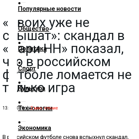
✕
Популярные новости
«Своих уже не
Главная
Общество
слышат»: скандал в
Добавить
материал
«Пари НН» показал,
Политика
что в российском
Популярные
Спорт
новости
футболе ломается не
только игра
Общество
Культура
Политика
Технологии
13.05.2026
2
мин. чтение
Спорт
Экономика
Культура
В российском футболе снова вспыхнул скандал,