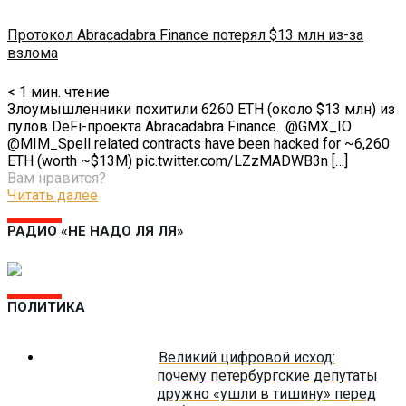
Протокол Abracadabra Finance потерял $13 млн из-за
взлома
< 1
мин. чтение
Злоумышленники похитили 6260 ETH (около $13 млн) из
пулов DeFi-проекта Abracadabra Finance. .@GMX_IO
@MIM_Spell related contracts have been hacked for ~6,260
ETH (worth ~$13M) pic.twitter.com/LZzMADWB3n
[…]
Вам нравится?
Читать далее
РАДИО «НЕ НАДО ЛЯ ЛЯ»
ПОЛИТИКА
Великий цифровой исход:
почему петербургские депутаты
дружно «ушли в тишину» перед