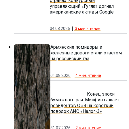
странах: конкурсный
управляющий «Гугла» догнал
американские активы Google
04.08.2026
3
мин. чтение
Армянские помидоры и
железные дороги стали ответом
на российский газ
01.08.2026
4
мин. чтение
Конец эпохи
бумажного рая: Минфин сажает
резидентов ОЭЗ на короткий
поводок АИС «Налог-3»
31.07.2026
2
мин. чтение