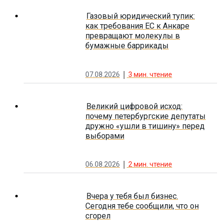
Газовый юридический тупик:
как требования ЕС к Анкаре
превращают молекулы в
бумажные баррикады
07.08.2026
3
мин. чтение
Великий цифровой исход:
почему петербургские депутаты
дружно «ушли в тишину» перед
выборами
06.08.2026
2
мин. чтение
Вчера у тебя был бизнес.
Сегодня тебе сообщили, что он
сгорел