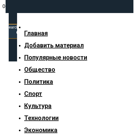
06.05.2025
Search
for:
Search Button
Главная
Добавить материал
✕
Популярные новости
Общество
Политика
Главная
Спорт
Добавить
Культура
материал
Технологии
Популярные
Экономика
новости