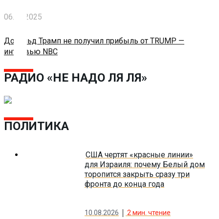
О
нас
06.05.2025
Помощь
Дональд Трамп не получил прибыль от TRUMP —
проекту
интервью NBC
Контакты
РАДИО «НЕ НАДО ЛЯ ЛЯ»
ПОЛИТИКА
США чертят «красные линии»
для Израиля: почему Белый дом
торопится закрыть сразу три
фронта до конца года
10.08.2026
2
мин. чтение