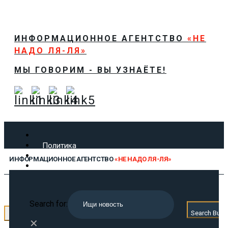
ИНФОРМАЦИОННОЕ АГЕНТСТВО
«НЕ
НАДО ЛЯ-ЛЯ»
МЫ ГОВОРИМ - ВЫ УЗНАЁТЕ!
Политика
Экономика
ИНФОРМАЦИОННОЕ АГЕНТСТВО
«НЕ НАДО ЛЯ-ЛЯ»
Общество
Спорт
Технологии
МЫ ГОВОРИМ - ВЫ УЗНАЁТЕ!
Культура
Search for:
Предложить новость
Search Butt
← Назад
О нас
✕