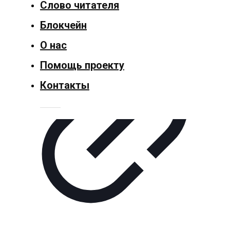
Слово читателя
Общество
Блокчейн
Политика
О нас
Спорт
Помощь проекту
Контакты
Культура
Технологии
Экономика
Слово
читателя
Блокчейн