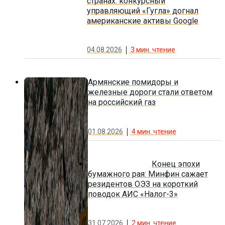
странах: конкурсный
управляющий «Гугла» догнал
американские активы Google
04.08.2026
3
мин. чтение
Армянские помидоры и
железные дороги стали ответом
на российский газ
01.08.2026
4
мин. чтение
Конец эпохи
бумажного рая: Минфин сажает
резидентов ОЭЗ на короткий
поводок АИС «Налог-3»
31.07.2026
2
мин. чтение