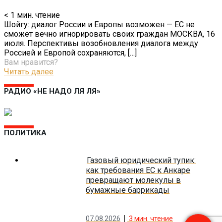
< 1
мин. чтение
Шойгу: диалог России и Европы возможен — ЕС не
сможет вечно игнорировать своих граждан МОСКВА, 16
июля. Перспективы возобновления диалога между
Россией и Европой сохраняются,
[…]
Вам нравится?
Читать далее
РАДИО «НЕ НАДО ЛЯ ЛЯ»
ПОЛИТИКА
Газовый юридический тупик:
как требования ЕС к Анкаре
превращают молекулы в
бумажные баррикады
07.08.2026
3
мин. чтение