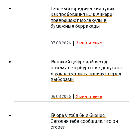
Газовый юридический тупик:
как требования ЕС к Анкаре
превращают молекулы в
бумажные баррикады
07.08.2026
3
мин. чтение
Великий цифровой исход:
почему петербургские депутаты
дружно «ушли в тишину» перед
выборами
06.08.2026
2
мин. чтение
Вчера у тебя был бизнес.
Сегодня тебе сообщили, что он
сгорел