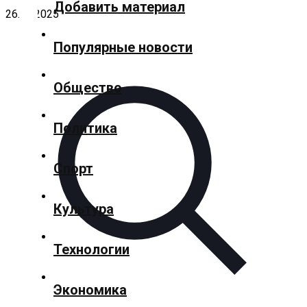
Добавить материал
26.12.2025
✕
Популярные новости
Главная
Общество
Добавить
Политика
материал
Спорт
Популярные
новости
Культура
Технологии
Общество
Экономика
Политика