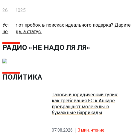
Блокчейн
26.12.2025
Устали от пробок в поисках идеального подарка? Дарите
О
не вещь, а статус.
нас
РАДИО «НЕ НАДО ЛЯ ЛЯ»
Помощь
проекту
ПОЛИТИКА
Контакты
Газовый юридический тупик:
как требования ЕС к Анкаре
превращают молекулы в
бумажные баррикады
07.08.2026
3
мин. чтение