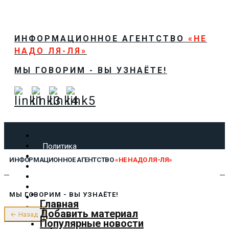
ИНФОРМАЦИОННОЕ АГЕНТСТВО
«НЕ
НАДО ЛЯ-ЛЯ»
МЫ ГОВОРИМ - ВЫ УЗНАЁТЕ!
Политика
Экономика
ИНФОРМАЦИОННОЕ АГЕНТСТВО
«НЕ НАДО ЛЯ-ЛЯ»
Общество
Спорт
Технологии
МЫ ГОВОРИМ - ВЫ УЗНАЁТЕ!
Культура
Главная
Предложить новость
Добавить материал
← Назад
О нас
Популярные новости