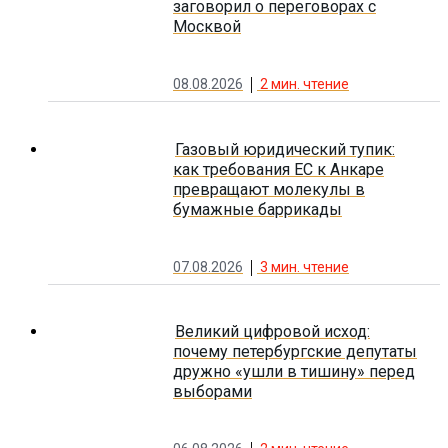
заговорил о переговорах с
Москвой
08.08.2026
2
мин. чтение
Газовый юридический тупик:
как требования ЕС к Анкаре
превращают молекулы в
бумажные баррикады
07.08.2026
3
мин. чтение
Великий цифровой исход:
почему петербургские депутаты
дружно «ушли в тишину» перед
выборами