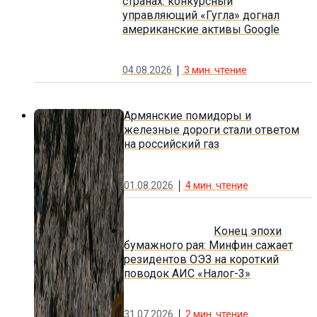
странах: конкурсный
управляющий «Гугла» догнал
американские активы Google
04.08.2026
3
мин. чтение
Армянские помидоры и
железные дороги стали ответом
на российский газ
01.08.2026
4
мин. чтение
Конец эпохи
бумажного рая: Минфин сажает
резидентов ОЭЗ на короткий
поводок АИС «Налог-3»
31.07.2026
2
мин. чтение