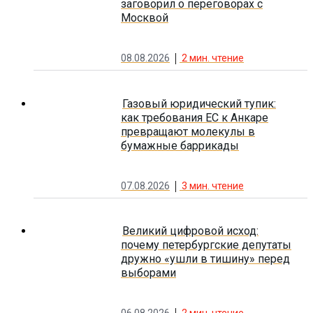
заговорил о переговорах с
Москвой
08.08.2026
2
мин. чтение
Газовый юридический тупик:
как требования ЕС к Анкаре
превращают молекулы в
бумажные баррикады
07.08.2026
3
мин. чтение
Великий цифровой исход:
почему петербургские депутаты
дружно «ушли в тишину» перед
выборами