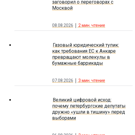
заговорил о переговорах с
Москвой
08.08.2026
2
мин. чтение
Газовый юридический тупик:
как требования ЕС к Анкаре
превращают молекулы в
бумажные баррикады
07.08.2026
3
мин. чтение
Великий цифровой исход:
почему петербургские депутаты
дружно «ушли в тишину» перед
выборами