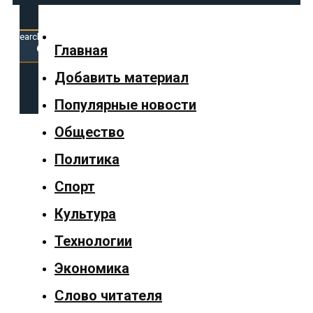
Search
for:
Search Button
Главная
Добавить материал
✕
Популярные новости
Общество
Политика
Главная
Спорт
Добавить
Культура
материал
Технологии
Популярные
Экономика
новости
Слово читателя
Общество