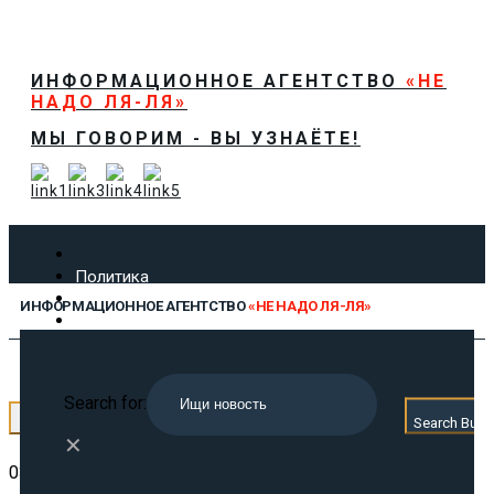
ИНФОРМАЦИОННОЕ АГЕНТСТВО
«НЕ
НАДО ЛЯ-ЛЯ»
МЫ ГОВОРИМ - ВЫ УЗНАЁТЕ!
Политика
Экономика
ИНФОРМАЦИОННОЕ АГЕНТСТВО
«НЕ НАДО ЛЯ-ЛЯ»
Общество
Спорт
Технологии
МЫ ГОВОРИМ - ВЫ УЗНАЁТЕ!
Культура
Search for:
Предложить новость
← Назад
Search Butt
О нас
✕
03.04.2026