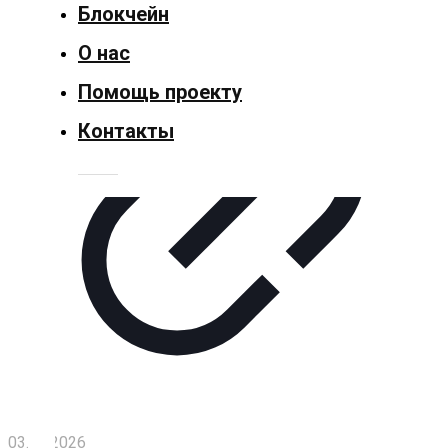
Блокчейн
Политика
О нас
Спорт
Помощь проекту
Контакты
Культура
Технологии
Экономика
Слово
читателя
Блокчейн
О
нас
03.04.2026