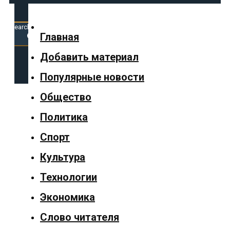
Search
for:
Search Button
Главная
Добавить материал
✕
Популярные новости
Общество
Политика
Главная
Спорт
Добавить
Культура
материал
Технологии
Популярные
Экономика
новости
Слово читателя
Общество