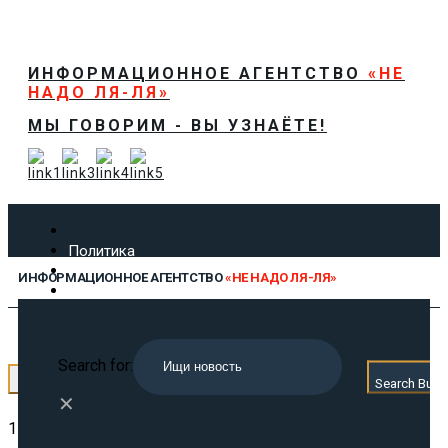
ИНФОРМАЦИОННОЕ АГЕНТСТВО
«НЕ
НАДО ЛЯ-ЛЯ»
МЫ ГОВОРИМ - ВЫ УЗНАЁТЕ!
Политика
Экономика
ИНФОРМАЦИОННОЕ АГЕНТСТВО
«НЕ НАДО ЛЯ-ЛЯ»
Общество
Спорт
Технологии
МЫ ГОВОРИМ - ВЫ УЗНАЁТЕ!
Культура
Search for:
Предложить новость
← Назад
Search Butt
О нас
✕
15.07.2025