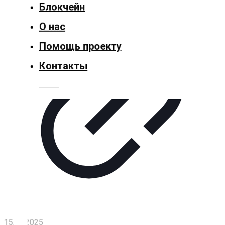
Блокчейн
Политика
О нас
Спорт
Помощь проекту
Контакты
Культура
Технологии
Экономика
Слово
читателя
Блокчейн
О
нас
15.07.2025