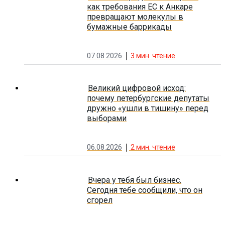
как требования ЕС к Анкаре
превращают молекулы в
бумажные баррикады
07.08.2026
3
мин. чтение
Великий цифровой исход:
почему петербургские депутаты
дружно «ушли в тишину» перед
выборами
06.08.2026
2
мин. чтение
Вчера у тебя был бизнес.
Сегодня тебе сообщили, что он
сгорел