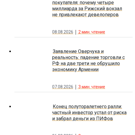
покупателя: почему четыре
миллиарда за Рижский вокзал
не привлекают девелоперов
08.08.2026
2
мин. чтение
Заявление Оверчука и
реальность: падение торговли с
РФ на две трети не обрушило
экономику Армении
07.08.2026
3
мин. чтение
Конец полуторалетнего ралли:
частный инвестор устал от риска
и забрал деньги из ПИФов