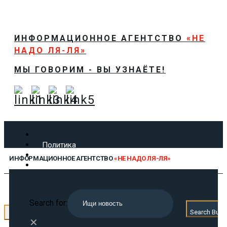
ИНФОРМАЦИОННОЕ АГЕНТСТВО
«НЕ
НАДО ЛЯ-ЛЯ»
МЫ ГОВОРИМ - ВЫ УЗНАЁТЕ!
Политика
Экономика
ИНФОРМАЦИОННОЕ АГЕНТСТВО
«НЕ НАДО ЛЯ-ЛЯ»
Общество
Спорт
Технологии
МЫ ГОВОРИМ - ВЫ УЗНАЁТЕ!
Культура
Search for:
Предложить новость
Search Butt
← Назад
О нас
✕