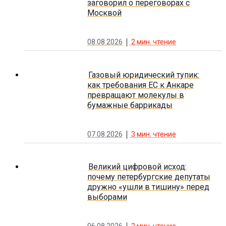
заговорил о переговорах с
Москвой
08.08.2026
2
мин. чтение
Газовый юридический тупик:
как требования ЕС к Анкаре
превращают молекулы в
бумажные баррикады
07.08.2026
3
мин. чтение
Великий цифровой исход:
почему петербургские депутаты
дружно «ушли в тишину» перед
выборами