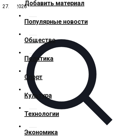
Добавить материал
27.04.2026
✕
Популярные новости
Главная
Общество
Добавить
Политика
материал
Спорт
Популярные
новости
Культура
Технологии
Общество
Экономика
Политика