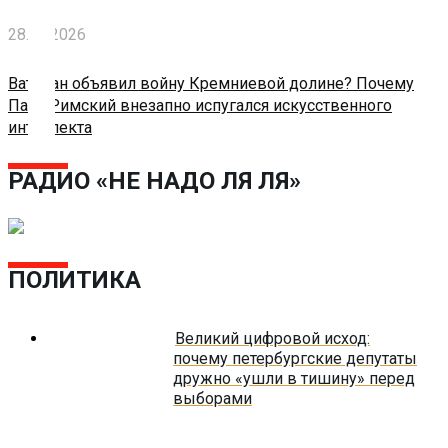
О
нас
28.05.2026
Помощь
Ватикан объявил войну Кремниевой долине? Почему
проекту
Папа Римский внезапно испугался искусственного
интеллекта
Контакты
РАДИО «НЕ НАДО ЛЯ ЛЯ»
ПОЛИТИКА
Великий цифровой исход:
почему петербургские депутаты
дружно «ушли в тишину» перед
выборами