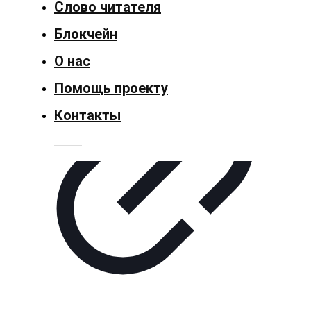
Слово читателя
Общество
Блокчейн
Политика
О нас
Спорт
Помощь проекту
Контакты
Культура
Технологии
Экономика
Слово
читателя
Блокчейн