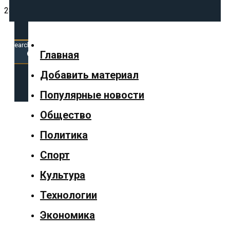
28.05.2026
Search
for:
Search Button
Главная
Добавить материал
✕
Популярные новости
Общество
Политика
Главная
Спорт
Добавить
Культура
материал
Технологии
Популярные
Экономика
новости