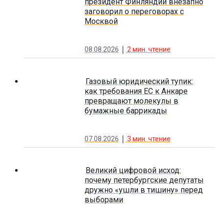
президент Финляндии внезапно
заговорил о переговорах с
Москвой
08.08.2026
2
мин. чтение
Газовый юридический тупик:
как требования ЕС к Анкаре
превращают молекулы в
бумажные баррикады
07.08.2026
3
мин. чтение
Великий цифровой исход:
почему петербургские депутаты
дружно «ушли в тишину» перед
выборами