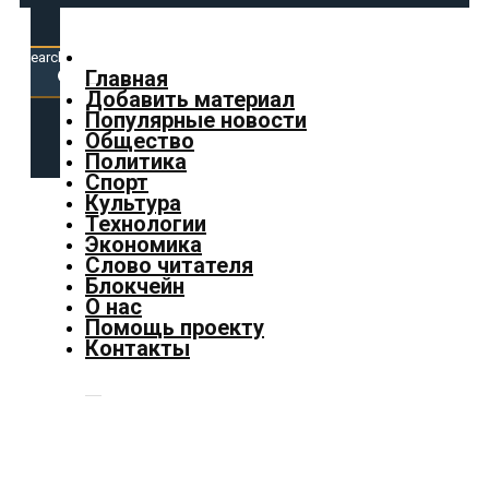
Search
for:
Search Button
Главная
Добавить материал
Популярные новости
✕
Общество
Политика
Спорт
Культура
Технологии
Экономика
Главная
Слово читателя
Блокчейн
Добавить
О нас
материал
Помощь проекту
Популярные
Контакты
новости
Общество
Политика
Спорт
Культура