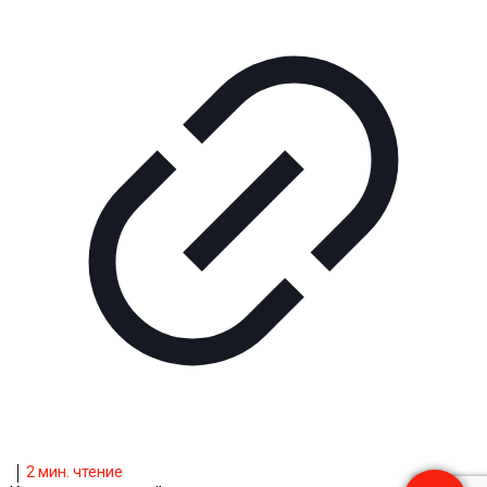
2
мин. чтение