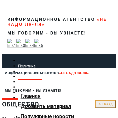
ИНФОРМАЦИОННОЕ АГЕНТСТВО
«НЕ
НАДО ЛЯ-ЛЯ»
МЫ ГОВОРИМ - ВЫ УЗНАЁТЕ!
Политика
Экономика
ИНФОРМАЦИОННОЕ АГЕНТСТВО
«НЕ НАДО ЛЯ-ЛЯ»
Общество
Спорт
Технологии
МЫ ГОВОРИМ - ВЫ УЗНАЁТЕ!
Культура
Главная
Предложить новость
ОБЩЕСТВО
О нас
← Назад
Добавить материал
Популярные новости
✕