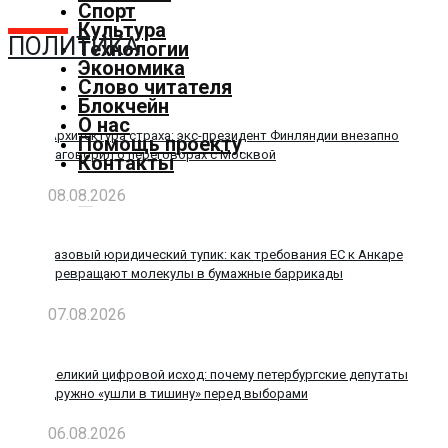
Спорт
Культура
ПОЛИТИКА
Технологии
Главная
Экономика
Слово читателя
Добавить
Блокчейн
материал
О нас
Популярные
Архитектура страха: экс-президент Финляндии внезапно
Помощь проекту
заговорил о переговорах с Москвой
Контакты
новости
Общество
08.08.2026
Политика
Спорт
Газовый юридический тупик: как требования ЕС к Анкаре
Культура
превращают молекулы в бумажные баррикады
Технологии
Экономика
07.08.2026
Слово
читателя
Великий цифровой исход: почему петербургские депутаты
Блокчейн
дружно «ушли в тишину» перед выборами
О
06.08.2026
нас