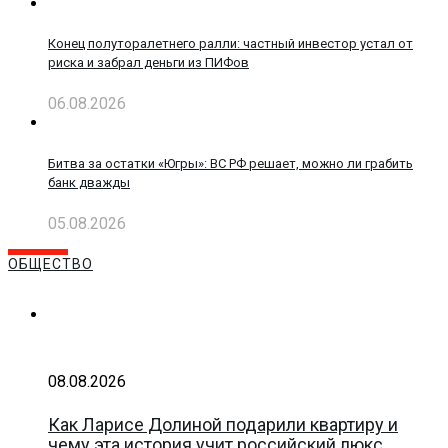
Конец полуторалетнего ралли: частный инвестор устал от
риска и забрал деньги из ПИФов
06.08.2026
Битва за остатки «Югры»: ВС РФ решает, можно ли грабить
банк дважды
05.08.2026
ОБЩЕСТВО
08.08.2026
Как Ларисе Долиной подарили квартиру и
чему эта история учит российский люкс