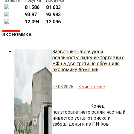
Валюта
Покупка
Продажа
81.586
81.603
93.97
93.993
12.094
12.096
ЭКОНОМИКА
Заявление Оверчука и
реальность: падение торговли с
РФ на две трети не обрушило
экономику Армении
07.08.2026
3
мин. чтение
Конец
полуторалетнего ралли: частный
инвестор устал от риска и
забрал деньги из ПИФов