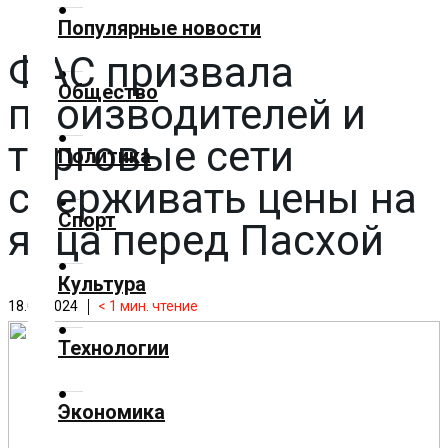
✕
Популярные новости
ФАС призвала
Главная
Общество
производителей и
Добавить
материал
торговые сети
Политика
сдерживать цены на
Популярные
Спорт
новости
яйца перед Пасхой
Общество
Культура
18.04.2024
< 1
мин. чтение
Политика
Технологии
Спорт
Экономика
Культура