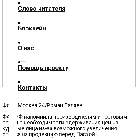
Слово читателя
Технологии
Блокчейн
Экономика
О нас
Слово
читателя
Помощь проекту
Блокчейн
Контакты
О
нас
Фото: Москва 24/Роман Балаев
Помощь
ФАС РФ напомнила производителям и торговым
проекту
сетям о необходимости сдерживания цен на
куриные яйца из-за возможного увеличения
спроса на продукцию перед Пасхой.