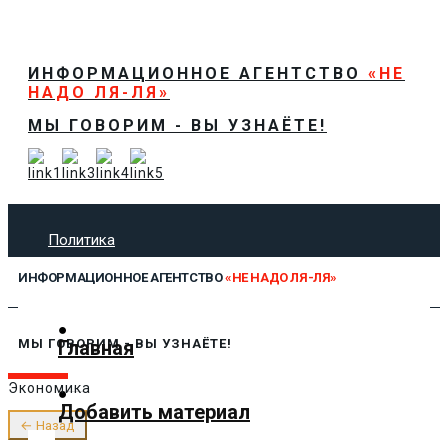
ИНФОРМАЦИОННОЕ АГЕНТСТВО
«НЕ
НАДО ЛЯ-ЛЯ»
МЫ ГОВОРИМ - ВЫ УЗНАЁТЕ!
Политика
Экономика
ИНФОРМАЦИОННОЕ АГЕНТСТВО
«НЕ НАДО ЛЯ-ЛЯ»
Общество
Спорт
Технологии
Главная
МЫ ГОВОРИМ - ВЫ УЗНАЁТЕ!
Культура
Экономика
Предложить новость
Добавить материал
О нас
← Назад