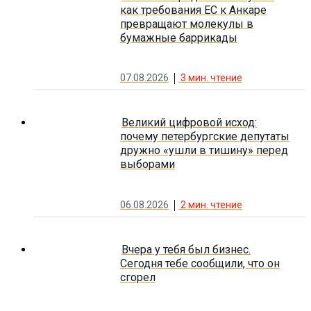
как требования ЕС к Анкаре
превращают молекулы в
бумажные баррикады
07.08.2026
3
мин. чтение
Великий цифровой исход:
почему петербургские депутаты
дружно «ушли в тишину» перед
выборами
06.08.2026
2
мин. чтение
Вчера у тебя был бизнес.
Сегодня тебе сообщили, что он
сгорел