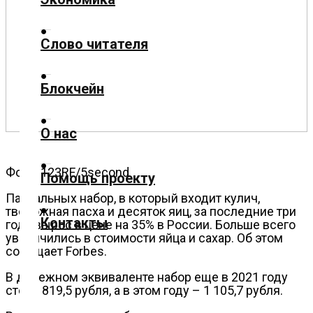
Политика
Слово читателя
Спорт
Блокчейн
Культура
О нас
Фото: 123RF/5second
Помощь проекту
Технологии
Пасхальных набор, в который входит кулич,
творожная пасха и десяток яиц, за последние три
Контакты
года вырос в цене на 35% в России. Больше всего
Экономика
увеличились в стоимости яйца и сахар. Об этом
сообщает Forbes.
В денежном эквиваленте набор еще в 2021 году
стоил 819,5 рубля, а в этом году – 1 105,7 рубля.
Слово
читателя