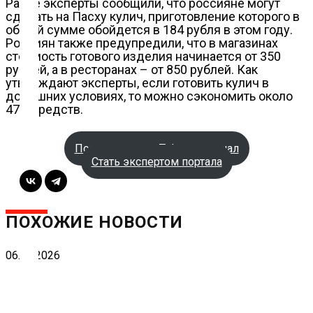
Ранее эксперты сообщили, что россияне могут
сделать на Пасху кулич, приготовление которого в
общей сумме обойдется в 184 рубля в этом году.
Россиян также предупредили, что в магазинах
Блокчейн
стоимость готового изделия начинается от 350
рублей, а в ресторанах – от 850 рублей. Как
утверждают эксперты, если готовить кулич в
домашних условиях, то можно сэкономить около
О
47% средств.
нас
Подписаться на Telegram-канал
Стать экспертом портала
Помощь
проекту
ПОХОЖИЕ НОВОСТИ
Контакты
06.08.2026