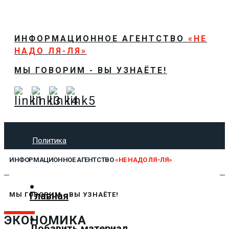
ИНФОРМАЦИОННОЕ АГЕНТСТВО
«НЕ
НАДО ЛЯ-ЛЯ»
МЫ ГОВОРИМ - ВЫ УЗНАЁТЕ!
Политика
Экономика
ИНФОРМАЦИОННОЕ АГЕНТСТВО
«НЕ НАДО ЛЯ-ЛЯ»
Общество
Спорт
Технологии
Главная
МЫ ГОВОРИМ - ВЫ УЗНАЁТЕ!
Культура
Предложить новость
ЭКОНОМИКА
Добавить материал