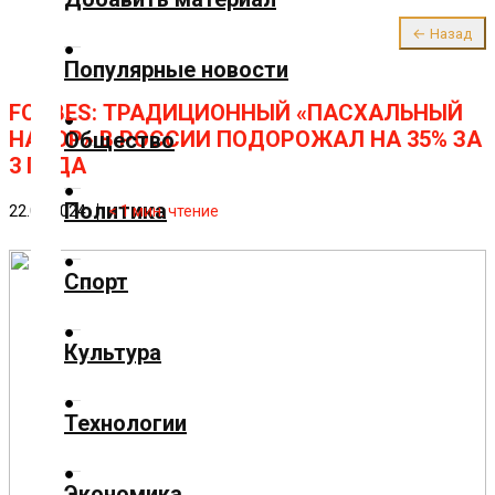
О нас
← Назад
✕
Популярные новости
Главная
FORBES: ТРАДИЦИОННЫЙ «ПАСХАЛЬНЫЙ
НАБОР» В РОССИИ ПОДОРОЖАЛ НА 35% ЗА
Общество
3 ГОДА
Добавить
Политика
22.04.2024
< 1
мин. чтение
материал
Спорт
Популярные
новости
Культура
Технологии
Общество
Экономика