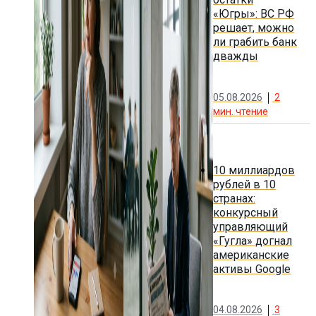
«Югры»: ВС РФ
решает, можно
ли грабить банк
дважды
05.08.2026
2
мин. чтение
10 миллиардов
рублей в 10
странах:
конкурсный
управляющий
«Гугла» догнал
американские
активы Google
04.08.2026
3