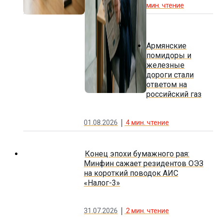
мин. чтение
Армянские
помидоры и
железные
дороги стали
ответом на
российский газ
01.08.2026
4
мин. чтение
Конец эпохи бумажного рая:
Минфин сажает резидентов ОЭЗ
на короткий поводок АИС
«Налог-3»
31.07.2026
2
мин. чтение