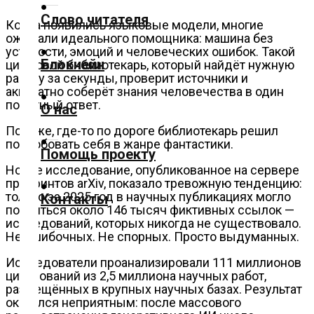
Слово читателя
Когда появились языковые модели, многие
Технологии
ожидали идеального помощника: машина без
усталости, эмоций и человеческих ошибок. Такой
Блокчейн
цифровой библиотекарь, который найдёт нужную
Экономика
работу за секунды, проверит источники и
аккуратно соберёт знания человечества в один
понятный ответ.
О нас
Слово
читателя
Похоже, где-то по дороге библиотекарь решил
попробовать себя в жанре фантастики.
Помощь проекту
Блокчейн
Новое исследование, опубликованное на сервере
препринтов arXiv, показало тревожную тенденцию:
только за 2025 год в научных публикациях могло
Контакты
О
появиться около 146 тысяч фиктивных ссылок —
нас
исследований, которых никогда не существовало.
Не ошибочных. Не спорных. Просто выдуманных.
Помощь
Исследователи проанализировали 111 миллионов
цитирований из 2,5 миллиона научных работ,
проекту
размещённых в крупных научных базах. Результат
оказался неприятным: после массового