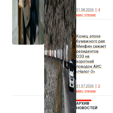
01.08.2026
4
мин. чтение
Конец эпохи
бумажного рая:
Минфин сажает
резидентов
ОЭЗ на
короткий
поводок АИС
«Налог-3»
31.07.2026
2
мин. чтение
АРХИВ
НОВОСТЕЙ