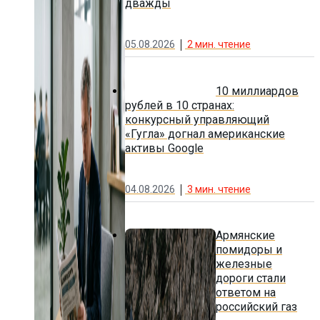
дважды
05.08.2026
2
мин. чтение
10 миллиардов
рублей в 10 странах:
конкурсный управляющий
«Гугла» догнал американские
активы Google
04.08.2026
3
мин. чтение
Армянские
помидоры и
железные
дороги стали
ответом на
российский газ