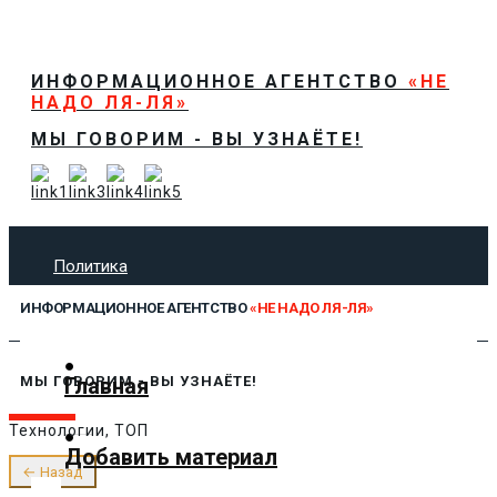
ИНФОРМАЦИОННОЕ АГЕНТСТВО
«НЕ
НАДО ЛЯ-ЛЯ»
МЫ ГОВОРИМ - ВЫ УЗНАЁТЕ!
Политика
Экономика
ИНФОРМАЦИОННОЕ АГЕНТСТВО
«НЕ НАДО ЛЯ-ЛЯ»
Общество
Спорт
Технологии
Главная
МЫ ГОВОРИМ - ВЫ УЗНАЁТЕ!
Культура
Технологии, ТОП
Предложить новость
Добавить материал
О нас
← Назад