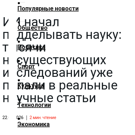
✕
Популярные новости
ИИ начал
Главная
Общество
подделывать науку:
Добавить
материал
тысячи
Политика
несуществующих
Популярные
Спорт
новости
исследований уже
попали в реальные
Общество
Культура
научные статьи
Политика
Технологии
Спорт
22.05.2026
2
мин. чтение
Экономика
Культура