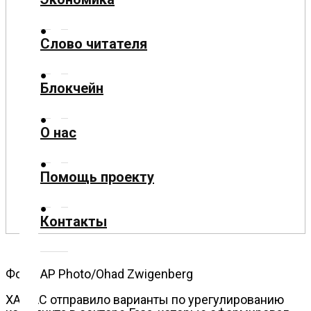
Культура
Слово читателя
Технологии
Блокчейн
Экономика
О нас
Слово
читателя
Помощь проекту
Блокчейн
Контакты
О
нас
Фото: AP Photo/Ohad Zwigenberg
Помощь
ХАМАС отправило варианты по урегулированию
проекту