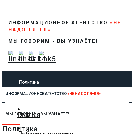
ИНФОРМАЦИОННОЕ АГЕНТСТВО
«НЕ
НАДО ЛЯ-ЛЯ»
МЫ ГОВОРИМ - ВЫ УЗНАЁТЕ!
Политика
Экономика
ИНФОРМАЦИОННОЕ АГЕНТСТВО
«НЕ НАДО ЛЯ-ЛЯ»
Общество
Спорт
Технологии
Главная
МЫ ГОВОРИМ - ВЫ УЗНАЁТЕ!
Культура
Предложить новость
Политика
Добавить материал