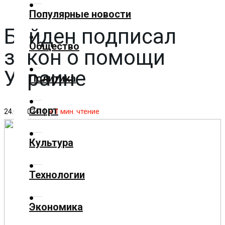
✕
Популярные новости
Байден подписал
Главная
Общество
закон о помощи
Добавить
материал
Украине
Политика
Популярные
Спорт
новости
24.04.2024
< 1
мин. чтение
Общество
Культура
Политика
Технологии
Спорт
Экономика
Культура