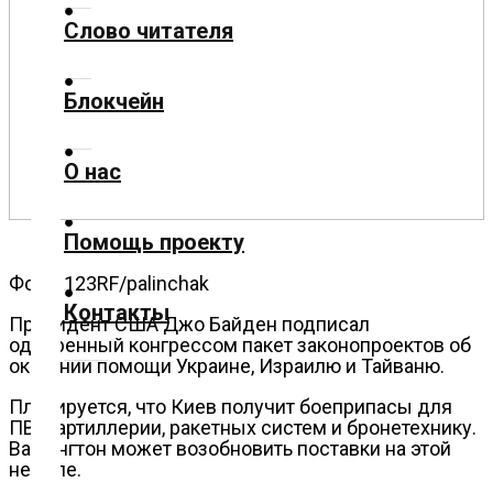
Слово читателя
Технологии
Блокчейн
Экономика
О нас
Слово
читателя
Помощь проекту
Блокчейн
Фото: 123RF/palinchak
Контакты
О
Президент США Джо Байден подписал
одобренный конгрессом пакет законопроектов об
нас
оказании помощи Украине, Израилю и Тайваню.
Планируется, что Киев получит боеприпасы для
Помощь
ПВО, артиллерии, ракетных систем и бронетехнику.
проекту
Вашингтон может возобновить поставки на этой
неделе.