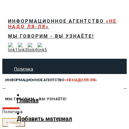
ИНФОРМАЦИОННОЕ АГЕНТСТВО
«НЕ
НАДО ЛЯ-ЛЯ»
МЫ ГОВОРИМ - ВЫ УЗНАЁТЕ!
Политика
Экономика
ИНФОРМАЦИОННОЕ АГЕНТСТВО
«НЕ НАДО ЛЯ-ЛЯ»
Общество
Спорт
Технологии
Главная
МЫ ГОВОРИМ - ВЫ УЗНАЁТЕ!
Культура
Политика
Предложить новость
Добавить материал
О нас
← Назад