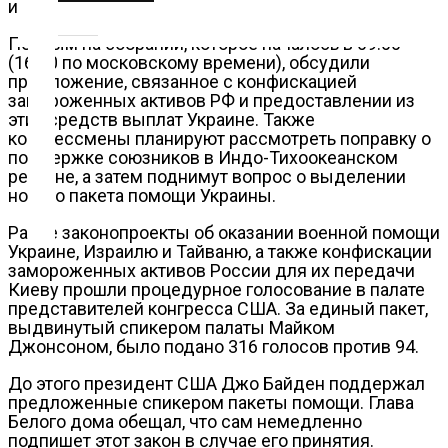
информацию передает РИА Новости.
О
нас
Первым на собрании, которое началось в 09:00
(16:00 по московскому времени), обсудили
предложение, связанное с конфискацией
Помощь
замороженных активов РФ и предоставлении из
этих средств выплат Украине. Также
проекту
конгрессмены планируют рассмотреть поправку о
поддержке союзников в Индо-Тихоокеанском
регионе, а затем поднимут вопрос о выделении
Контакты
нового пакета помощи Украины.
Ранее законопроекты об оказании военной помощи
Украине, Израилю и Тайваню, а также конфискации
замороженных активов России для их передачи
Киеву прошли процедурное голосование в палате
представителей конгресса США. За единый пакет,
выдвинутый спикером палаты Майком
Джонсоном, было подано 316 голосов против 94.
До этого президент США Джо Байден поддержал
предложенные спикером пакеты помощи. Глава
Белого дома обещал, что сам немедленно
подпишет этот закон в случае его принятия.