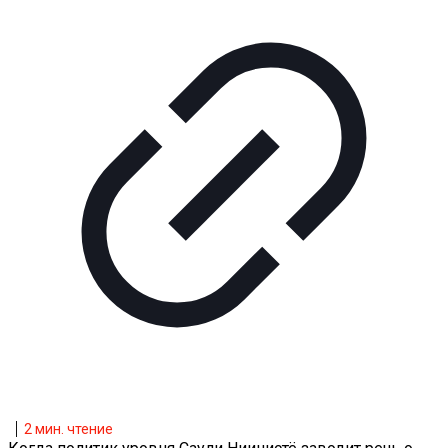
2
мин. чтение