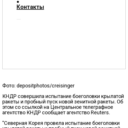
О
Контакты
нас
Помощь
проекту
Контакты
Фото: depositphotos/creisinger
КНДР совершила испытание боеголовки крылатой
ракеты и пробный пуск новой зенитной ракеты. Об
этом со ссылкой на Центральное телеграфное
агентство КНДР сообщает агентство Reuters.
"Северная Корея провела испытание боеголовки