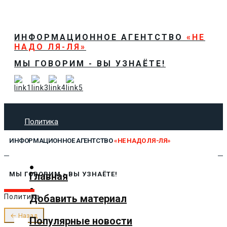
ИНФОРМАЦИОННОЕ АГЕНТСТВО
«НЕ
НАДО ЛЯ-ЛЯ»
МЫ ГОВОРИМ - ВЫ УЗНАЁТЕ!
Политика
Экономика
ИНФОРМАЦИОННОЕ АГЕНТСТВО
«НЕ НАДО ЛЯ-ЛЯ»
Общество
Спорт
Технологии
Главная
МЫ ГОВОРИМ - ВЫ УЗНАЁТЕ!
Культура
Добавить материал
Политика
Предложить новость
О нас
← Назад
Популярные новости