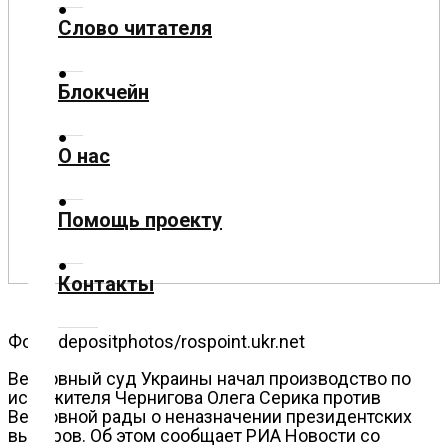
Слово читателя
Технологии
Блокчейн
Экономика
О нас
Слово
читателя
Помощь проекту
Блокчейн
Контакты
О
нас
Фото: depositphotos/rospoint.ukr.net
Помощь
Верховный суд Украины начал производство по
проекту
иску жителя Чернигова Олега Серика против
Верховной рады о неназначении президентских
выборов. Об этом сообщает РИА Новости со