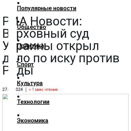
✕
Популярные новости
РИА Новости:
Главная
Общество
Верховный суд
Добавить
материал
Украины открыл
Политика
дело по иску против
Популярные
Спорт
новости
Рады
Общество
Культура
27.04.2024
< 1
мин. чтение
Политика
Технологии
Спорт
Экономика
Культура