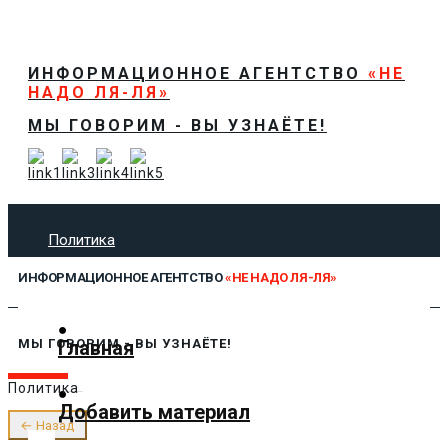
ИНФОРМАЦИОННОЕ АГЕНТСТВО
«НЕ
НАДО ЛЯ-ЛЯ»
МЫ ГОВОРИМ - ВЫ УЗНАЁТЕ!
Политика
Экономика
ИНФОРМАЦИОННОЕ АГЕНТСТВО
«НЕ НАДО ЛЯ-ЛЯ»
Общество
Спорт
Технологии
Главная
МЫ ГОВОРИМ - ВЫ УЗНАЁТЕ!
Культура
Политика
Предложить новость
Добавить материал
О нас
← Назад