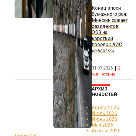
Конец эпохи
бумажного рая:
Минфин сажает
резидентов
ОЭЗ на
короткий
поводок АИС
«Налог-3»
31.07.2026
2
мин. чтение
АРХИВ
НОВОСТЕЙ
Август 2026
Июль 2026
Июнь 2026
Май 2026
Апрель 2026