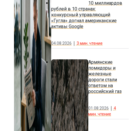
10 миллиардов
рублей в 10 странах:
конкурсный управляющий
«Гугла» догнал американские
активы Google
04.08.2026
3
мин. чтение
Армянские
помидоры и
железные
дороги стали
ответом на
российский газ
01.08.2026
4
мин. чтение