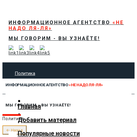
ИНФОРМАЦИОННОЕ АГЕНТСТВО
«НЕ
НАДО ЛЯ-ЛЯ»
МЫ ГОВОРИМ - ВЫ УЗНАЁТЕ!
Политика
Экономика
ИНФОРМАЦИОННОЕ АГЕНТСТВО
«НЕ НАДО ЛЯ-ЛЯ»
Общество
Спорт
Технологии
Главная
МЫ ГОВОРИМ - ВЫ УЗНАЁТЕ!
Культура
Добавить материал
Политика
Предложить новость
О нас
← Назад
Популярные новости