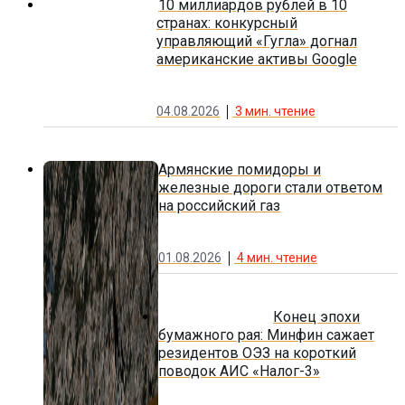
10 миллиардов рублей в 10
странах: конкурсный
управляющий «Гугла» догнал
американские активы Google
04.08.2026
3
мин. чтение
Армянские помидоры и
железные дороги стали ответом
на российский газ
01.08.2026
4
мин. чтение
Конец эпохи
бумажного рая: Минфин сажает
резидентов ОЭЗ на короткий
поводок АИС «Налог-3»