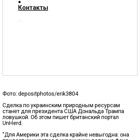
О
Контакты
нас
Помощь
проекту
Контакты
Фото: depositphotos/erik3804
Сделка по украинским природным ресурсам
станет для президента США Дональда Трампа
ловушкой. Об этом пишет британский портал
UnHerd.
"Для Америки эта сделка крайне невыгодна: она