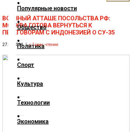
✕
Популярные новости
Главная
ВОЕННЫЙ АТТАШЕ ПОСОЛЬСТВА РФ:
МОСКВА ГОТОВА ВЕРНУТЬСЯ К
Общество
ПЕРЕГОВОРАМ С ИНДОНЕЗИЕЙ О СУ-35
Добавить
материал
27.04.2024
< 1
мин. чтение
Политика
Популярные
Спорт
новости
Общество
Культура
Политика
Технологии
Спорт
Экономика
Культура