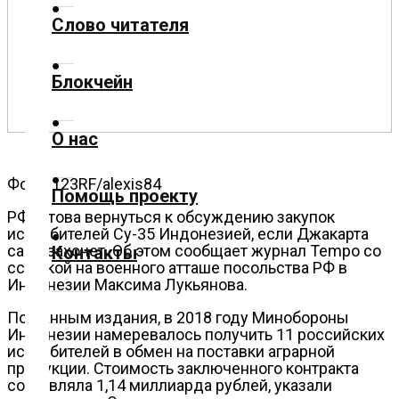
Слово читателя
Технологии
Блокчейн
Экономика
О нас
Слово
читателя
Фото: 123RF/alexis84
Помощь проекту
Блокчейн
РФ готова вернуться к обсуждению закупок
истребителей Су-35 Индонезией, если Джакарта
сама захочет. Об этом сообщает журнал Tempo со
Контакты
О
ссылкой на военного атташе посольства РФ в
нас
Индонезии Максима Лукьянова.
По данным издания, в 2018 году Минобороны
Помощь
Индонезии намеревалось получить 11 российских
истребителей в обмен на поставки аграрной
проекту
продукции. Стоимость заключенного контракта
составляла 1,14 миллиарда рублей, указали