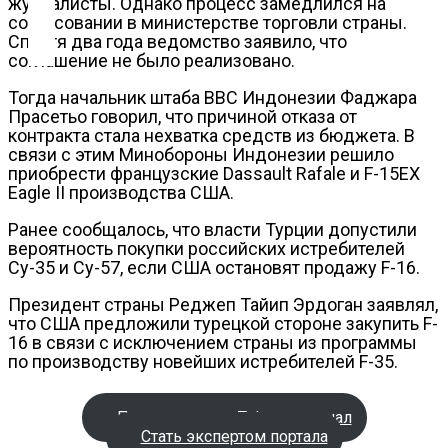
журналисты. Однако процесс замедлился на
Контакты
согласовании в министерстве торговли страны.
Спустя два года ведомство заявило, что
соглашение не было реализовано.
Тогда начальник штаба ВВС Индонезии Фаджара
Прасетьо говорил, что причиной отказа от
контракта стала нехватка средств из бюджета. В
связи с этим Минобороны Индонезии решило
приобрести французские Dassault Rafale и F-15EX
Eagle II производства США.
Ранее сообщалось, что власти Турции допустили
вероятность покупки российских истребителей
Су-35 и Су-57, если США остановят продажу F-16.
Президент страны Реджеп Тайип Эрдоган заявлял,
что США предложили турецкой стороне закупить F-
16 в связи с исключением страны из программы
по производству новейших истребителей F-35.
Подписаться на Telegram-канал
Стать экспертом портала