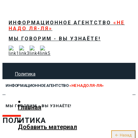
ИНФОРМАЦИОННОЕ АГЕНТСТВО
«НЕ
НАДО ЛЯ-ЛЯ»
МЫ ГОВОРИМ - ВЫ УЗНАЁТЕ!
Политика
Экономика
ИНФОРМАЦИОННОЕ АГЕНТСТВО
«НЕ НАДО ЛЯ-ЛЯ»
Общество
Спорт
Технологии
Главная
МЫ ГОВОРИМ - ВЫ УЗНАЁТЕ!
Культура
ПОЛИТИКА
Предложить новость
Добавить материал
О нас
← Назад