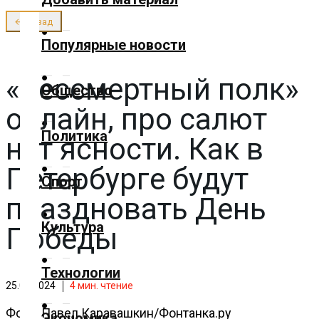
О нас
← Назад
✕
Популярные новости
Главная
«Бессмертный полк»
Общество
онлайн, про салют
Добавить
Политика
нет ясности. Как в
материал
Петербурге будут
Спорт
праздновать День
Популярные
новости
Культура
Победы
Технологии
Общество
25.04.2024
4
мин. чтение
Фото: Павел Каравашкин/Фонтанка.ру
Экономика