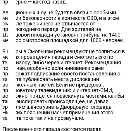
примерно — как год назад.
Авиационных шоу не будет в связи с особыми
мерами безопасности в контексте СВО, и в этом
Блокчейн
смысле тоже ничего не отличается от
прошлогоднего парада. Для зрителей на
Дворцовой площади установят трибуны на 1400
мест со смотровой площадкой для 1000 человек.
О
В целом в Смольном рекомендуют не толпиться в
нас
местах проведения парада и смотреть его по
телевизору, либо через интернет. Рекомендация
понятная, особенно если чиновники сами
придержат подписание своего постановления о
Помощь
запрете публиковать места дислокации
проекту
вооруженных частей. Если не придержат,
пресловутому телевидению и интернет-СМИ,
возможно, придется пораскинуть мозгами, как бы
так транслировать происходящее, не давая
Контакты
зрителям шанса узнать Дворцовую площадь.
Никаких пояснений насчет применения этого
запрета пока так и не прозвучало.
После военного парада состоится парад