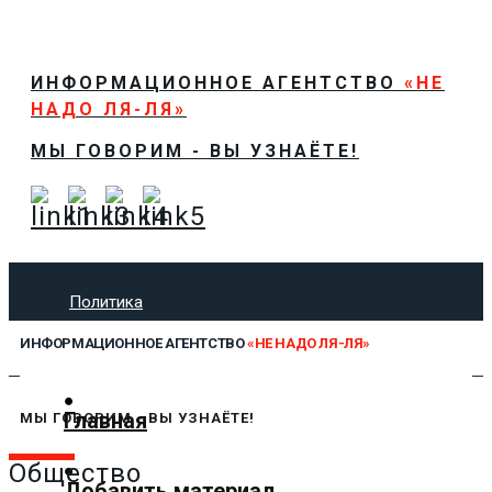
ИНФОРМАЦИОННОЕ АГЕНТСТВО
«НЕ
НАДО ЛЯ-ЛЯ»
МЫ ГОВОРИМ - ВЫ УЗНАЁТЕ!
Политика
Экономика
ИНФОРМАЦИОННОЕ АГЕНТСТВО
«НЕ НАДО ЛЯ-ЛЯ»
Общество
Спорт
Технологии
Главная
МЫ ГОВОРИМ - ВЫ УЗНАЁТЕ!
Культура
Предложить новость
Общество
Добавить материал