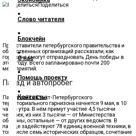
Поделиться
Политика
Слово читателя
Спорт
Блокчейн
Представители петербургского правительства и
общественных организаций рассказали, как
Культура
горожане смогут отпраздновать День победы в
О нас
этом году. Всего запланировано почти 200
мероприятий.
Помощь проекту
Технологии
Парад и автопробег
Контакты
Парад войск Санкт-Петербургского
Экономика
территориального гарнизона начнется 9 мая, в 10
часов утра. В нём примут участие 4,5 тысячи
человек, из них 3 тысячи — от Министерства
обороны, остальные — от других ведомств. В
параде задействуют 78 единиц военной техники, в
Слово
том числе семь исторических образцов, сочетание
читателя