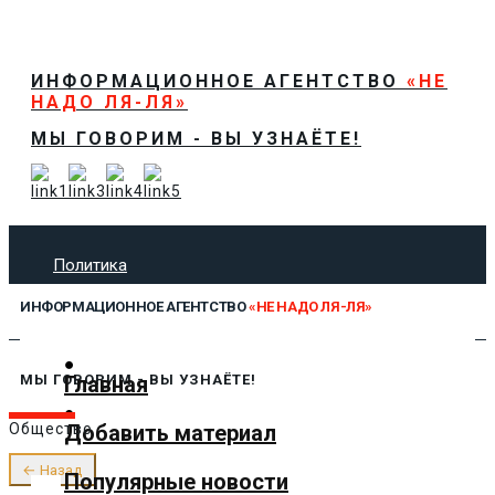
ИНФОРМАЦИОННОЕ АГЕНТСТВО
«НЕ
НАДО ЛЯ-ЛЯ»
МЫ ГОВОРИМ - ВЫ УЗНАЁТЕ!
Политика
Экономика
ИНФОРМАЦИОННОЕ АГЕНТСТВО
«НЕ НАДО ЛЯ-ЛЯ»
Общество
Спорт
Технологии
Главная
МЫ ГОВОРИМ - ВЫ УЗНАЁТЕ!
Культура
Добавить материал
Общество
Предложить новость
О нас
← Назад
Популярные новости