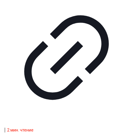
2
мин. чтение