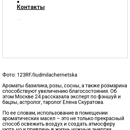
О
Контакты
нас
Помощь
проекту
Контакты
Фото: 123RF/liudmilachernetska
Ароматы базилика, розы, сосны, а также розмарина
способствуют увеличению благосостояния. Об
этом Москве 24 рассказала эксперт по фэншуй и
бацзы, астролог, таролог Елена Скуратова.
По ее словам, использование в помещении
ароматических масел – это не только прекрасный
способ освежить воздух и создать атмосферу
уюта, но и привлечь в жизнь нужные энергии.