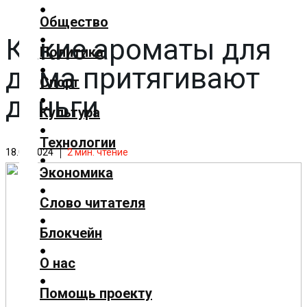
✕
Общество
Какие ароматы для
Главная
Политика
Добавить
дома притягивают
материал
Спорт
деньги
Популярные
Культура
новости
Общество
Технологии
18.04.2024
2
мин. чтение
Политика
Экономика
Спорт
Культура
Слово читателя
Технологии
Блокчейн
Экономика
Слово
О нас
читателя
Помощь проекту
Блокчейн