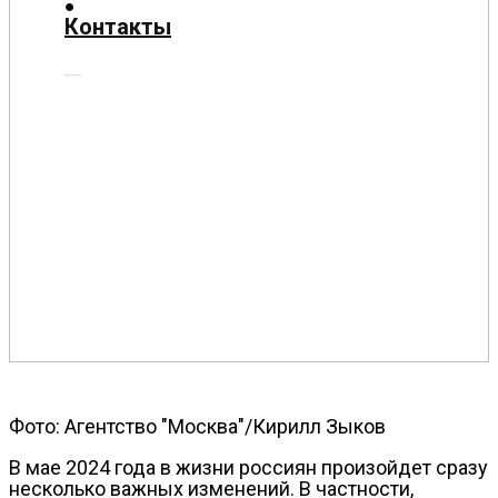
О
Контакты
нас
Помощь
проекту
Контакты
Фото: Агентство "Москва"/Кирилл Зыков
В мае 2024 года в жизни россиян произойдет сразу
несколько важных изменений.
В частности,