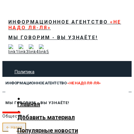
ИНФОРМАЦИОННОЕ АГЕНТСТВО
«НЕ
НАДО ЛЯ-ЛЯ»
МЫ ГОВОРИМ - ВЫ УЗНАЁТЕ!
Политика
Экономика
ИНФОРМАЦИОННОЕ АГЕНТСТВО
«НЕ НАДО ЛЯ-ЛЯ»
Общество
Спорт
Технологии
Главная
МЫ ГОВОРИМ - ВЫ УЗНАЁТЕ!
Культура
Добавить материал
Общество
Предложить новость
О нас
← Назад
Популярные новости