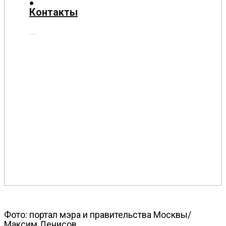
О
Контакты
нас
Помощь
проекту
Контакты
Фото: портал мэра и правительства Москвы/
Максим Денисов