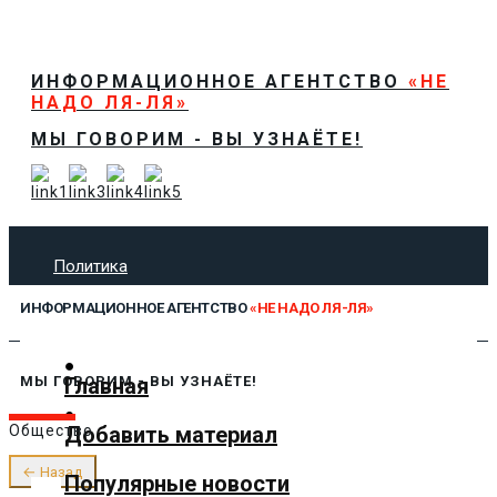
ИНФОРМАЦИОННОЕ АГЕНТСТВО
«НЕ
НАДО ЛЯ-ЛЯ»
МЫ ГОВОРИМ - ВЫ УЗНАЁТЕ!
Политика
Экономика
ИНФОРМАЦИОННОЕ АГЕНТСТВО
«НЕ НАДО ЛЯ-ЛЯ»
Общество
Спорт
Технологии
Главная
МЫ ГОВОРИМ - ВЫ УЗНАЁТЕ!
Культура
Добавить материал
Общество
Предложить новость
О нас
← Назад
Популярные новости