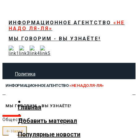
ИНФОРМАЦИОННОЕ АГЕНТСТВО
«НЕ
НАДО ЛЯ-ЛЯ»
МЫ ГОВОРИМ - ВЫ УЗНАЁТЕ!
Политика
Экономика
ИНФОРМАЦИОННОЕ АГЕНТСТВО
«НЕ НАДО ЛЯ-ЛЯ»
Общество
Спорт
Технологии
Главная
МЫ ГОВОРИМ - ВЫ УЗНАЁТЕ!
Культура
Добавить материал
Общество
Предложить новость
О нас
← Назад
Популярные новости