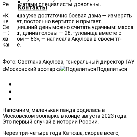
Результатами специалисты довольны.
О
Контакты
нас
«Катюша уже достаточно боевая дама — измерять
не дает, постоянно вертится и прыгает.
Помощь
Сегодняшний день можно считать удачным: масса
проекту
— 22 кг, длина головы — 26, туловища вместе с
хвостом — 83», — написала Акулова в своем тг-
Контакты
канале.
Фото: Светлана Акулова, генеральный директор ГАУ
«Московский зоопарк»
Поделиться
Напомним, маленькая панда родилась в
Московском зоопарке в конце августа 2023 года.
Это первый случай в истории России.
Через три-четыре года Катюша, скорее всего,