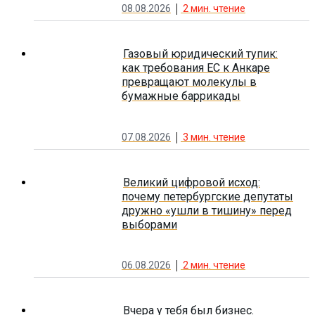
08.08.2026
2
мин. чтение
Газовый юридический тупик:
как требования ЕС к Анкаре
превращают молекулы в
бумажные баррикады
07.08.2026
3
мин. чтение
Великий цифровой исход:
почему петербургские депутаты
дружно «ушли в тишину» перед
выборами
06.08.2026
2
мин. чтение
Вчера у тебя был бизнес.