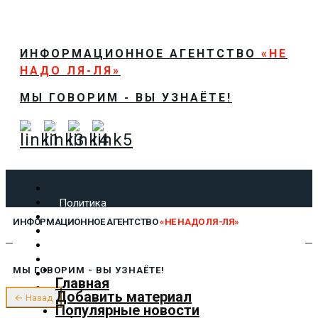
ИНФОРМАЦИОННОЕ АГЕНТСТВО
«НЕ
НАДО ЛЯ-ЛЯ»
МЫ ГОВОРИМ - ВЫ УЗНАЁТЕ!
Политика
Экономика
ИНФОРМАЦИОННОЕ АГЕНТСТВО
«НЕ НАДО ЛЯ-ЛЯ»
Общество
Спорт
Технологии
МЫ ГОВОРИМ - ВЫ УЗНАЁТЕ!
Культура
Главная
Предложить новость
Добавить материал
← Назад
О нас
Популярные новости