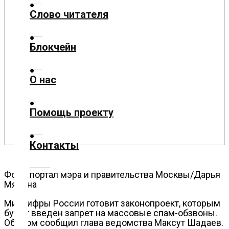
Слово читателя
Технологии
Блокчейн
Экономика
О нас
Слово
читателя
Помощь проекту
Блокчейн
Контакты
О
нас
Фото: портал мэра и правительства Москвы/Дарья
Мясина
Помощь
проекту
Минцифры России готовит законопроект, которым
будет введен запрет на массовые спам-обзвоны.
Об этом сообщил глава ведомства Максут Шадаев.