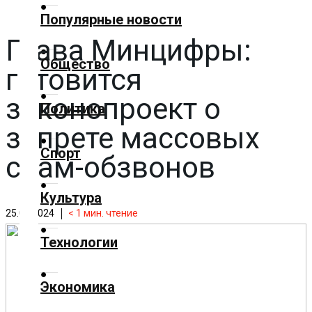
✕
Популярные новости
Глава Минцифры:
Главная
Общество
готовится
Добавить
материал
законопроект о
Политика
запрете массовых
Популярные
Спорт
новости
спам-обзвонов
Общество
Культура
25.04.2024
< 1
мин. чтение
Политика
Технологии
Спорт
Экономика
Культура