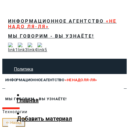
ИНФОРМАЦИОННОЕ АГЕНТСТВО
«НЕ
НАДО ЛЯ-ЛЯ»
МЫ ГОВОРИМ - ВЫ УЗНАЁТЕ!
Политика
Экономика
ИНФОРМАЦИОННОЕ АГЕНТСТВО
«НЕ НАДО ЛЯ-ЛЯ»
Общество
Спорт
Технологии
Главная
МЫ ГОВОРИМ - ВЫ УЗНАЁТЕ!
Культура
Технологии
Предложить новость
Добавить материал
О нас
← Назад