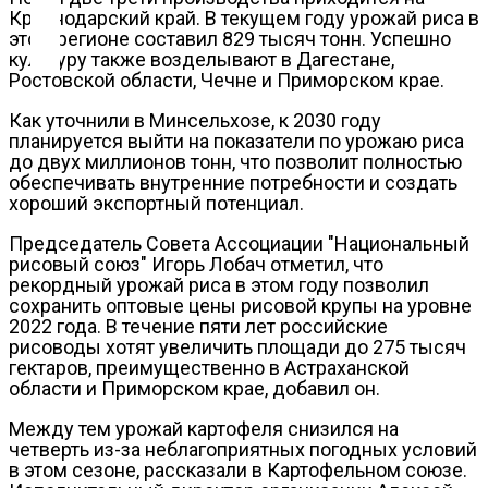
Контакты
Краснодарский край. В текущем году урожай риса в
этом регионе составил 829 тысяч тонн. Успешно
культуру также возделывают в Дагестане,
Ростовской области, Чечне и Приморском крае.
Как уточнили в Минсельхозе, к 2030 году
планируется выйти на показатели по урожаю риса
до двух миллионов тонн, что позволит полностью
обеспечивать внутренние потребности и создать
хороший экспортный потенциал.
Председатель Совета Ассоциации "Национальный
рисовый союз" Игорь Лобач отметил, что
рекордный урожай риса в этом году позволил
сохранить оптовые цены рисовой крупы на уровне
2022 года. В течение пяти лет российские
рисоводы хотят увеличить площади до 275 тысяч
гектаров, преимущественно в Астраханской
области и Приморском крае, добавил он.
Между тем урожай картофеля снизился на
четверть из-за неблагоприятных погодных условий
в этом сезоне, рассказали в Картофельном союзе.