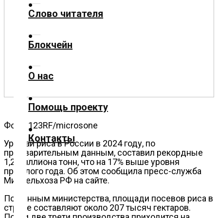
Слово читателя
Технологии
Блокчейн
Экономика
О нас
Слово
читателя
Помощь проекту
Блокчейн
Фото: 123RF/microsone
Контакты
О
Урожай риса в России в 2024 году, по
предварительным данным, составил рекордные
нас
1,2 миллиона тонн, что на 17% выше уровня
прошлого года. Об этом сообщила пресс-служба
Минсельхоза РФ на сайте.
Помощь
проекту
По данным министерства, площади посевов риса в
стране составляют около 207 тысяч гектаров.
Почти две трети производства приходится на