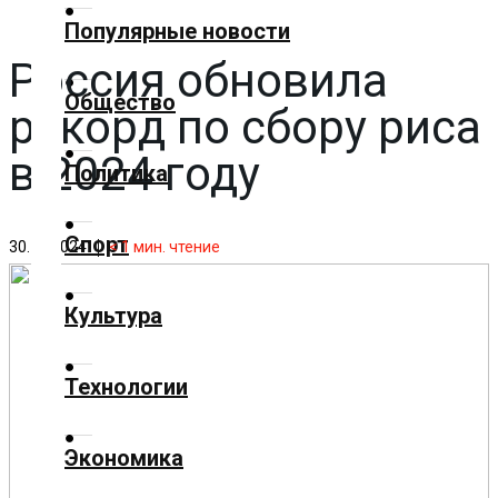
✕
Популярные новости
Россия обновила
Главная
Общество
рекорд по сбору риса
Добавить
материал
в 2024 году
Политика
Популярные
Спорт
новости
30.12.2024
< 1
мин. чтение
Общество
Культура
Политика
Технологии
Спорт
Экономика
Культура