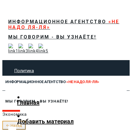
ИНФОРМАЦИОННОЕ АГЕНТСТВО
«НЕ
НАДО ЛЯ-ЛЯ»
МЫ ГОВОРИМ - ВЫ УЗНАЁТЕ!
Политика
Экономика
ИНФОРМАЦИОННОЕ АГЕНТСТВО
«НЕ НАДО ЛЯ-ЛЯ»
Общество
Спорт
Технологии
Главная
МЫ ГОВОРИМ - ВЫ УЗНАЁТЕ!
Культура
Экономика
Предложить новость
Добавить материал
О нас
← Назад